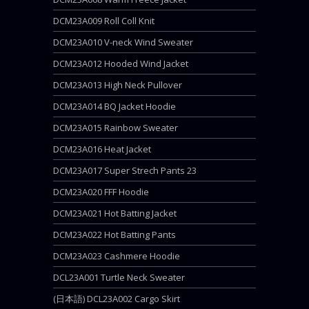
DCM23A009 Roll Coll Knit
DCM23A010 V-neck Wind Sweater
DCM23A012 Hooded Wind Jacket
DCM23A013 High Neck Pullover
DCM23A014 BQ Jacket Hoodie
DCM23A015 Rainbow Sweater
DCM23A016 Heat Jacket
DCM23A017 Super Strech Pants 23
DCM23A020 FFF Hoodie
DCM23A021 Hot Batting Jacket
DCM23A022 Hot Batting Pants
DCM23A023 Cashmere Hoodie
DCL23A001 Turtle Neck Sweater
(日本語) DCL23A002 Cargo Skirt