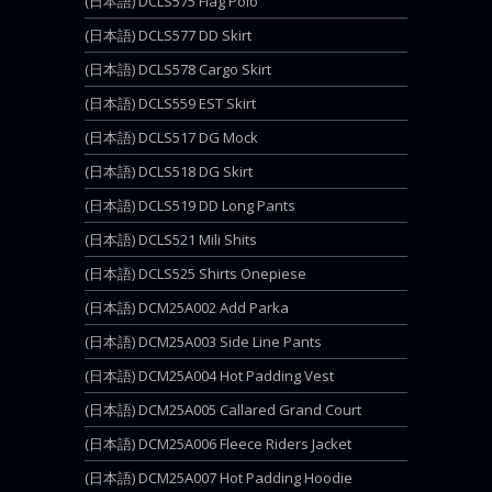
(日本語) DCLS575 Flag Polo
(日本語) DCLS577 DD Skirt
(日本語) DCLS578 Cargo Skirt
(日本語) DCLS559 EST Skirt
(日本語) DCLS517 DG Mock
(日本語) DCLS518 DG Skirt
(日本語) DCLS519 DD Long Pants
(日本語) DCLS521 Mili Shits
(日本語) DCLS525 Shirts Onepiese
(日本語) DCM25A002 Add Parka
(日本語) DCM25A003 Side Line Pants
(日本語) DCM25A004 Hot Padding Vest
(日本語) DCM25A005 Callared Grand Court
(日本語) DCM25A006 Fleece Riders Jacket
(日本語) DCM25A007 Hot Padding Hoodie