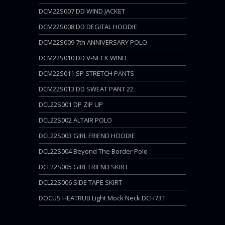
DCM22S007 DD WIND JACKET
DCM22S008 DD DEGITAL HOODIE
DCM22S009 7th ANNIVERSARY POLO
DCM22S010 DD V-NECK WIND
DCM22S011 SP STRETCH PANTS
DCM22S013 DD SWEAT PANT 22
DCL22S001 DP ZIP UP
DCL22S002 ALTAIR POLO
DCL22S003 GIRL FRIEND HOODIE
DCL22S004 Beyond The Border Polo
DCL22S005 GIRL FRIEND SKIRT
DCL22S006 SIDE TAPE SKIRT
DOCUS HEATRUB Light Mock Neck DCH731