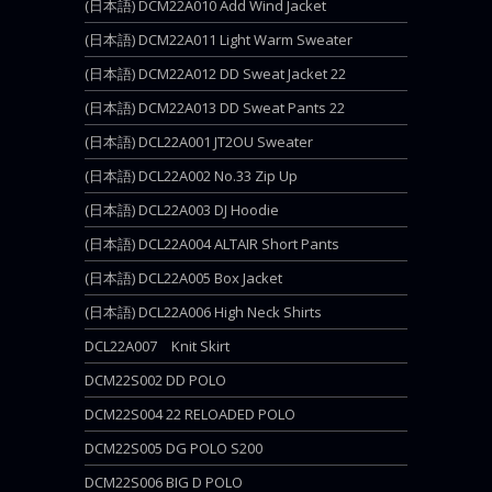
(日本語) DCM22A010 Add Wind Jacket
(日本語) DCM22A011 Light Warm Sweater
(日本語) DCM22A012 DD Sweat Jacket 22
(日本語) DCM22A013 DD Sweat Pants 22
(日本語) DCL22A001 JT2OU Sweater
(日本語) DCL22A002 No.33 Zip Up
(日本語) DCL22A003 DJ Hoodie
(日本語) DCL22A004 ALTAIR Short Pants
(日本語) DCL22A005 Box Jacket
(日本語) DCL22A006 High Neck Shirts
DCL22A007 Knit Skirt
DCM22S002 DD POLO
DCM22S004 22 RELOADED POLO
DCM22S005 DG POLO S200
DCM22S006 BIG D POLO