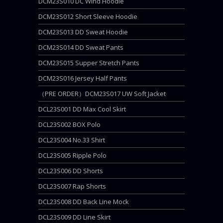
DCM23S010 DC Wind Hoodie
DCM23S012 Short Sleeve Hoodie
DCM23S013 DD Sweat Hoodie
DCM23S014 DD Sweat Pants
DCM23S015 Supper Stretch Pants
DCM23S016 Jersey Half Pants
（PRE ORDER）DCM23S017 UW Soft Jacket
DCL23S001 DD Max Cool Skirt
DCL23S002 BOX Polo
DCL23S004 No.33 Shirt
DCL23S005 Ripple Polo
DCL23S006 DD Shorts
DCL23S007 Rap Shorts
DCL23S008 DD Back Line Mock
DCL23S009 DD Line Skirt