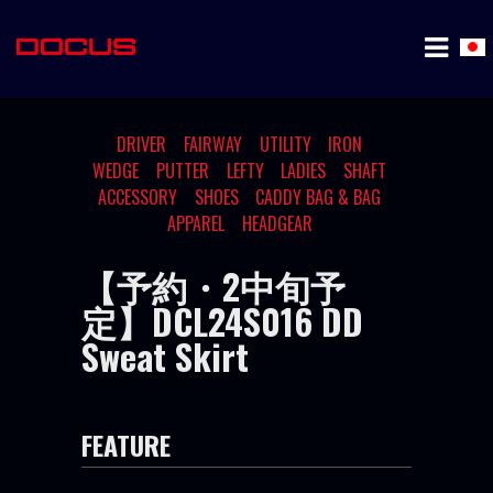
DRIVER
FAIRWAY
UTILITY
IRON
WEDGE
PUTTER
LEFTY
LADIES
SHAFT
ACCESSORY
SHOES
CADDY BAG & BAG
APPAREL
HEADGEAR
【予約・2中旬予
定】DCL24S016 DD
Sweat Skirt
FEATURE