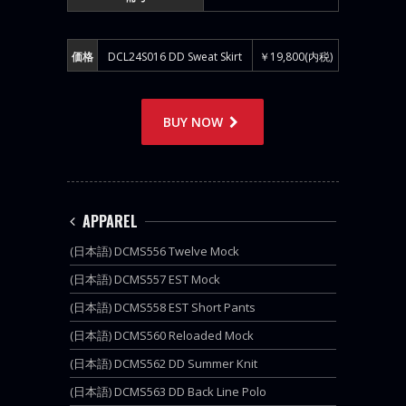
価格
DCL24S016 DD Sweat Skirt
￥19,800(内税)
BUY NOW
APPAREL
(日本語) DCMS556 Twelve Mock
(日本語) DCMS557 EST Mock
(日本語) DCMS558 EST Short Pants
(日本語) DCMS560 Reloaded Mock
(日本語) DCMS562 DD Summer Knit
(日本語) DCMS563 DD Back Line Polo