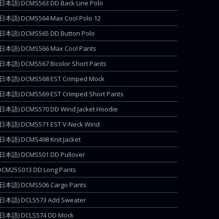
(日本語) DCMS563 DD Back Line Polo
(日本語) DCMS564 Max Cool Polo 12
(日本語) DCMS565 DD Button Polo
(日本語) DCMS566 Max Cool Pants
(日本語) DCMS567 Bicolor Short Pants
(日本語) DCMS568 EST Crimped Mock
(日本語) DCMS569 EST Crimped Short Pants
(日本語) DCMS570 DD Wind Jacket Hoodie
(日本語) DCMS571 EST V-Neck Wind
(日本語) DCMS498 Knit Jacket
(日本語) DCMS501 DD Pullover
DCM25S013 DD Long Pants
(日本語) DCMS506 Cargo Pants
(日本語) DCLS573 Add Sweater
(日本語) DCLS574 DD Mock