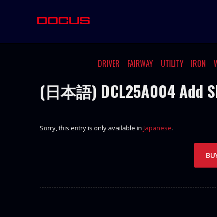
DRIVER
FAIRWAY
UTILITY
IRON
(日本語) DCL25A004 Add Sk
Sorry, this entry is only available in
Japanese
.
BU