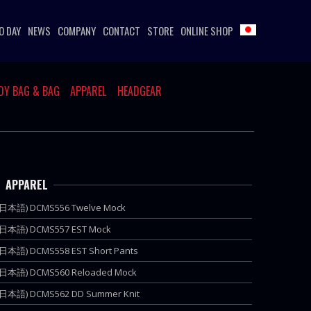
O DAY
NEWS
COMPANY
CONTACT
STORE
ONLINE SHOP
DY BAG & BAG
APPAREL
HEADGEAR
APPAREL
(日本語) DCMS556 Twelve Mock
(日本語) DCMS557 EST Mock
(日本語) DCMS558 EST Short Pants
(日本語) DCMS560 Reloaded Mock
(日本語) DCMS562 DD Summer Knit