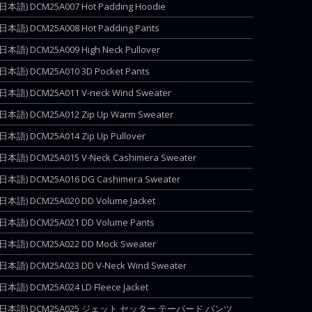
(日本語) DCM25A007 Hot Padding Hoodie
(日本語) DCM25A008 Hot Padding Pants
(日本語) DCM25A009 High Neck Pullover
(日本語) DCM25A010 3D Pocket Pants
(日本語) DCM25A011 V-neck Wind Sweater
(日本語) DCM25A012 Zip Up Warm Sweater
(日本語) DCM25A014 Zip Up Pullover
(日本語) DCM25A015 V-Neck Cashimera Sweater
(日本語) DCM25A016 DG Cashimera Sweater
(日本語) DCM25A020 DD Volume Jacket
(日本語) DCM25A021 DD Volume Pants
(日本語) DCM25A022 DD Mock Sweater
(日本語) DCM25A023 DD V-Neck Wind Sweater
(日本語) DCM25A024 LD Fleece Jacket
(日本語) DCM25A025 ジェット セッター テーパード パンツ