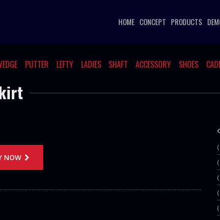
HOME
CONCEPT
PRODUCTS
DEM
WEDGE
PUTTER
LEFTY
LADIES
SHAFT
ACCESSORY
SHOES
CAD
irt
Y NOW