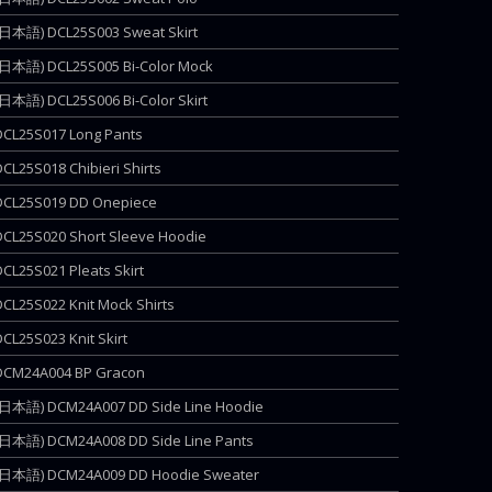
(日本語) DCL25S003 Sweat Skirt
(日本語) DCL25S005 Bi-Color Mock
(日本語) DCL25S006 Bi-Color Skirt
DCL25S017 Long Pants
DCL25S018 Chibieri Shirts
DCL25S019 DD Onepiece
DCL25S020 Short Sleeve Hoodie
DCL25S021 Pleats Skirt
DCL25S022 Knit Mock Shirts
DCL25S023 Knit Skirt
DCM24A004 BP Gracon
(日本語) DCM24A007 DD Side Line Hoodie
(日本語) DCM24A008 DD Side Line Pants
(日本語) DCM24A009 DD Hoodie Sweater