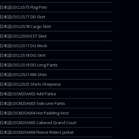
(日本語) DCLS575 Flag Polo
(日本語) DCLS577 DD Skirt
(日本語) DCLS578 Cargo Skirt
(日本語) DCLS559 EST Skirt
(日本語) DCLS517 DG Mock
(日本語) DCLS518 DG Skirt
(日本語) DCLS519 DD Long Pants
(日本語) DCLS521 Mili Shits
(日本語) DCLS525 Shirts Onepiese
(日本語) DCM25A002 Add Parka
(日本語) DCM25A003 Side Line Pants
(日本語) DCM25A004 Hot Padding Vest
(日本語) DCM25A005 Callared Grand Court
(日本語) DCM25A006 Fleece Riders Jacket