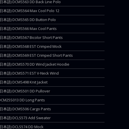
(日本語) DCMS563 DD Back Line Polo
(日本語) DCMS564 Max Cool Polo 12
(日本語) DCMS565 DD Button Polo
(日本語) DCMS566 Max Cool Pants
(日本語) DCMS567 Bicolor Short Pants
(日本語) DCMS568 EST Crimped Mock
(日本語) DCMS569 EST Crimped Short Pants
(日本語) DCMS570 DD Wind Jacket Hoodie
(日本語) DCMS571 EST V-Neck Wind
(日本語) DCMS498 Knit Jacket
(日本語) DCMS501 DD Pullover
DCM25S013 DD Long Pants
(日本語) DCMS506 Cargo Pants
(日本語) DCLS573 Add Sweater
(日本語) DCLS574 DD Mock