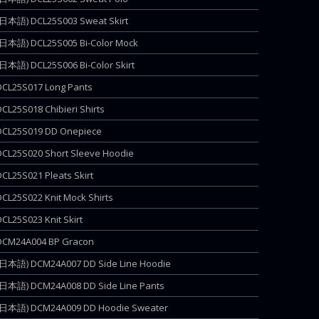
(日本語) DCL25S003 Sweat Skirt
(日本語) DCL25S005 Bi-Color Mock
(日本語) DCL25S006 Bi-Color Skirt
DCL25S017 Long Pants
DCL25S018 Chibieri Shirts
DCL25S019 DD Onepiece
DCL25S020 Short Sleeve Hoodie
DCL25S021 Pleats Skirt
DCL25S022 Knit Mock Shirts
DCL25S023 Knit Skirt
DCM24A004 BP Gracon
(日本語) DCM24A007 DD Side Line Hoodie
(日本語) DCM24A008 DD Side Line Pants
(日本語) DCM24A009 DD Hoodie Sweater