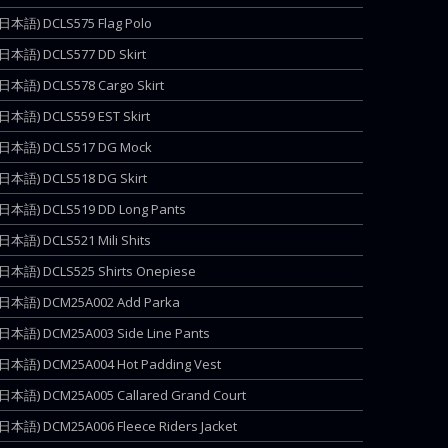
(日本語) DCLS575 Flag Polo
(日本語) DCLS577 DD Skirt
(日本語) DCLS578 Cargo Skirt
(日本語) DCLS559 EST Skirt
(日本語) DCLS517 DG Mock
(日本語) DCLS518 DG Skirt
(日本語) DCLS519 DD Long Pants
(日本語) DCLS521 Mili Shits
(日本語) DCLS525 Shirts Onepiese
(日本語) DCM25A002 Add Parka
(日本語) DCM25A003 Side Line Pants
(日本語) DCM25A004 Hot Padding Vest
(日本語) DCM25A005 Callared Grand Court
(日本語) DCM25A006 Fleece Riders Jacket