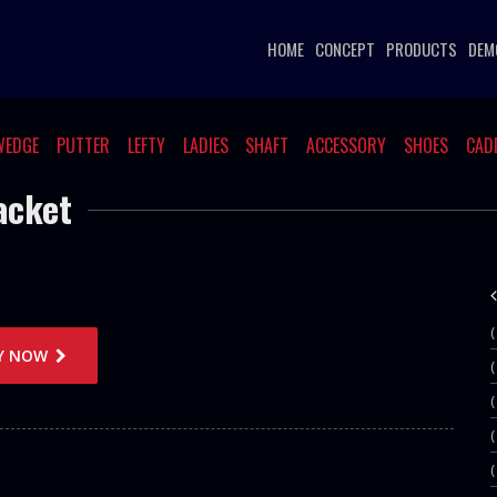
HOME
CONCEPT
PRODUCTS
DEM
WEDGE
PUTTER
LEFTY
LADIES
SHAFT
ACCESSORY
SHOES
CAD
acket
Y NOW