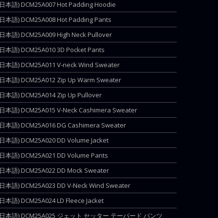
(日本語) DCM25A007 Hot Padding Hoodie
(日本語) DCM25A008 Hot Padding Pants
(日本語) DCM25A009 High Neck Pullover
(日本語) DCM25A010 3D Pocket Pants
(日本語) DCM25A011 V-neck Wind Sweater
(日本語) DCM25A012 Zip Up Warm Sweater
(日本語) DCM25A014 Zip Up Pullover
(日本語) DCM25A015 V-Neck Cashimera Sweater
(日本語) DCM25A016 DG Cashimera Sweater
(日本語) DCM25A020 DD Volume Jacket
(日本語) DCM25A021 DD Volume Pants
(日本語) DCM25A022 DD Mock Sweater
(日本語) DCM25A023 DD V-Neck Wind Sweater
(日本語) DCM25A024 LD Fleece Jacket
(日本語) DCM25A025 ジェット セッター テーパード パンツ