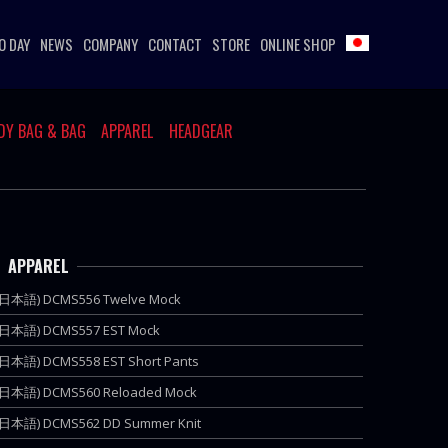
O DAY
NEWS
COMPANY
CONTACT
STORE
ONLINE SHOP
DY BAG & BAG
APPAREL
HEADGEAR
APPAREL
(日本語) DCMS556 Twelve Mock
(日本語) DCMS557 EST Mock
(日本語) DCMS558 EST Short Pants
(日本語) DCMS560 Reloaded Mock
(日本語) DCMS562 DD Summer Knit