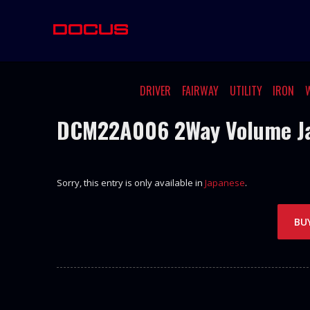
DRIVER
FAIRWAY
UTILITY
IRON
DCM22A006 2Way Volume J
Sorry, this entry is only available in
Japanese
.
BU