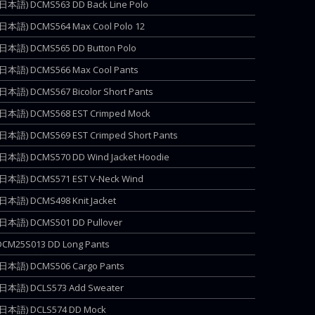
(日本語) DCMS563 DD Back Line Polo
(日本語) DCMS564 Max Cool Polo 12
(日本語) DCMS565 DD Button Polo
(日本語) DCMS566 Max Cool Pants
(日本語) DCMS567 Bicolor Short Pants
(日本語) DCMS568 EST Crimped Mock
(日本語) DCMS569 EST Crimped Short Pants
(日本語) DCMS570 DD Wind Jacket Hoodie
(日本語) DCMS571 EST V-Neck Wind
(日本語) DCMS498 Knit Jacket
(日本語) DCMS501 DD Pullover
DCM25S013 DD Long Pants
(日本語) DCMS506 Cargo Pants
(日本語) DCLS573 Add Sweater
(日本語) DCLS574 DD Mock