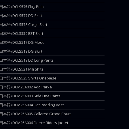
(日本語) DCLS575 Flag Polo
(日本語) DCLS577 DD Skirt
(日本語) DCLS578 Cargo Skirt
(日本語) DCLS559 EST Skirt
(日本語) DCLS517 DG Mock
(日本語) DCLS518 DG Skirt
(日本語) DCLS519 DD Long Pants
(日本語) DCLS521 Mili Shits
(日本語) DCLS525 Shirts Onepiese
(日本語) DCM25A002 Add Parka
(日本語) DCM25A003 Side Line Pants
(日本語) DCM25A004 Hot Padding Vest
(日本語) DCM25A005 Callared Grand Court
(日本語) DCM25A006 Fleece Riders Jacket