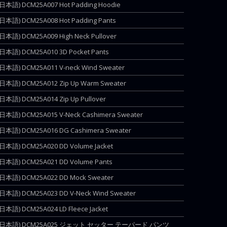
(日本語) DCM25A007 Hot Padding Hoodie
(日本語) DCM25A008 Hot Padding Pants
(日本語) DCM25A009 High Neck Pullover
(日本語) DCM25A010 3D Pocket Pants
(日本語) DCM25A011 V-neck Wind Sweater
(日本語) DCM25A012 Zip Up Warm Sweater
(日本語) DCM25A014 Zip Up Pullover
(日本語) DCM25A015 V-Neck Cashimera Sweater
(日本語) DCM25A016 DG Cashimera Sweater
(日本語) DCM25A020 DD Volume Jacket
(日本語) DCM25A021 DD Volume Pants
(日本語) DCM25A022 DD Mock Sweater
(日本語) DCM25A023 DD V-Neck Wind Sweater
(日本語) DCM25A024 LD Fleece Jacket
(日本語) DCM25A025 ジェット セッター テーパード パンツ