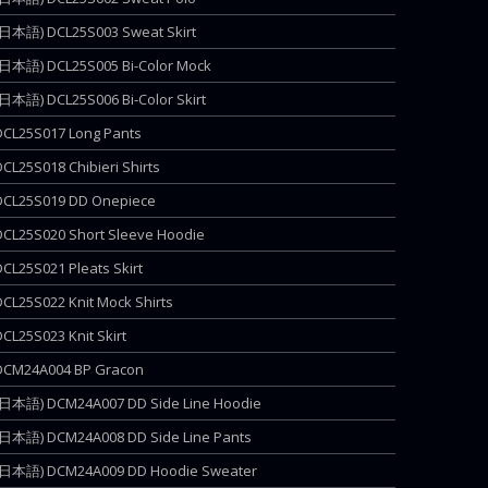
(日本語) DCL25S003 Sweat Skirt
(日本語) DCL25S005 Bi-Color Mock
(日本語) DCL25S006 Bi-Color Skirt
DCL25S017 Long Pants
DCL25S018 Chibieri Shirts
DCL25S019 DD Onepiece
DCL25S020 Short Sleeve Hoodie
DCL25S021 Pleats Skirt
DCL25S022 Knit Mock Shirts
DCL25S023 Knit Skirt
DCM24A004 BP Gracon
(日本語) DCM24A007 DD Side Line Hoodie
(日本語) DCM24A008 DD Side Line Pants
(日本語) DCM24A009 DD Hoodie Sweater