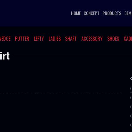
HOME
CONCEPT
PRODUCTS
DEM
WEDGE
PUTTER
LEFTY
LADIES
SHAFT
ACCESSORY
SHOES
CAD
irt