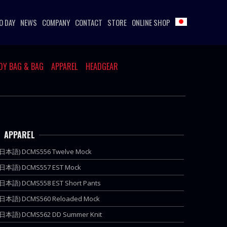
O DAY
NEWS
COMPANY
CONTACT
STORE
ONLINE SHOP
DY BAG & BAG
APPAREL
HEADGEAR
APPAREL
(日本語) DCMS556 Twelve Mock
(日本語) DCMS557 EST Mock
(日本語) DCMS558 EST Short Pants
(日本語) DCMS560 Reloaded Mock
(日本語) DCMS562 DD Summer Knit