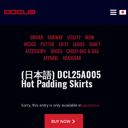
DRIVER
FAIRWAY
UTILITY
IRON
WEDGE
PUTTER
LEFTY
LADIES
SHAFT
ACCESSORY
SHOES
CADDY BAG & BAG
APPAREL
HEADGEAR
(日本語) DCL25A005
Hot Padding Skirts
Sorry, this entry is only available in
Japanese
.
BUY NOW