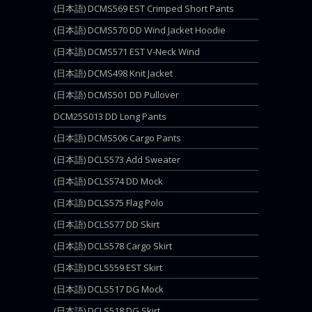
(日本語) DCMS569 EST Crimped Short Pants
(日本語) DCMS570 DD Wind Jacket Hoodie
(日本語) DCMS571 EST V-Neck Wind
(日本語) DCMS498 Knit Jacket
(日本語) DCMS501 DD Pullover
DCM25S013 DD Long Pants
(日本語) DCMS506 Cargo Pants
(日本語) DCLS573 Add Sweater
(日本語) DCLS574 DD Mock
(日本語) DCLS575 Flag Polo
(日本語) DCLS577 DD Skirt
(日本語) DCLS578 Cargo Skirt
(日本語) DCLS559 EST Skirt
(日本語) DCLS517 DG Mock
(日本語) DCLS518 DG Skirt