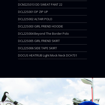
DCM22S013 DD SWEAT PANT 22
DCL22S001 DP ZIP UP
DCL22S002 ALTAIR POLO
DCL22S003 GIRL FRIEND HOODIE
DCL22S004 Beyond The Border Polo
DCL22S005 GIRL FRIEND SKIRT
DCL22S006 SIDE TAPE SKIRT
DOCUS HEATRUB Light Mock Neck DCH731