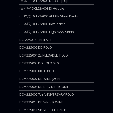
(日本語) DCL22A002 No.33 Zip Up
(日本語) DCL22A003 DJ Hoodie
(日本語) DCL22A004 ALTAIR Short Pants
(日本語) DCL22A005 Box Jacket
(日本語) DCL22A006 High Neck Shirts
DCL22A007 Knit Skirt
DCM22S002 DD POLO
DCM22S004 22 RELOADED POLO
DCM22S005 DG POLO S200
DCM22S006 BIG D POLO
DCM22S007 DD WIND JACKET
DCM22S008 DD DEGITAL HOODIE
DCM22S009 7th ANNIVERSARY POLO
DCM22S010 DD V-NECK WIND
DCM22S011 SP STRETCH PANTS