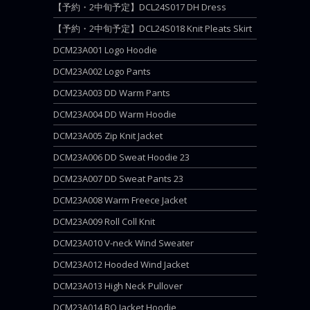
【予約・2中旬予定】DCL24S017 DH Dress
【予約・2中旬予定】DCL24S018 Knit Pleats Skirt
DCM23A001 Logo Hoodie
DCM23A002 Logo Pants
DCM23A003 DD Warm Pants
DCM23A004 DD Warm Hoodie
DCM23A005 Zip Knit Jacket
DCM23A006 DD Sweat Hoodie 23
DCM23A007 DD Sweat Pants 23
DCM23A008 Warm Freece Jacket
DCM23A009 Roll Coll Knit
DCM23A010 V-neck Wind Sweater
DCM23A012 Hooded Wind Jacket
DCM23A013 High Neck Pullover
DCM23A014 BQ Jacket Hoodie